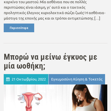
καρκίνο του μαστού. Μία ασθένεια που σε πολλές
περιπτώσεις είναι ιάσιμη, γι’ αυτό και ο τακτικός
προληπτικός έλεγχος κυριολεκτικά σώζει ζωές! Η ασθένεια-
μάστιγα της εποχής μας και οι τρόποι αντιμετώπισης […]
Περισσότερα
Μπορώ να μείνω έγκυος με
μία ωοθήκη;
21 Οκτωβρίου, 2022
Εγκυμοσύνη Κύηση & Τοκετός