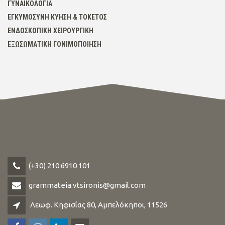
ΓΥΝΑΙΚΟΛΟΓΊΑ
ΕΓΚΥΜΟΣΎΝΗ ΚΎΗΣΗ & ΤΟΚΕΤΌΣ
ΕΝΔΟΣΚΟΠΙΚΉ ΧΕΙΡΟΥΡΓΙΚΉ
ΕΞΩΣΩΜΑΤΙΚΉ ΓΟΝΙΜΟΠΟΊΗΣΗ
(+30) 210 6910 101
grammateia.vtsironis@gmail.com
Λεωφ. Κηφισίας 80, Αμπελόκηποι, 11526