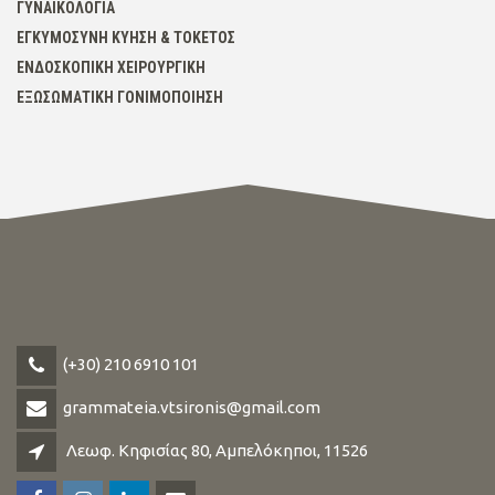
ΓΥΝΑΙΚΟΛΟΓΊΑ
ΕΓΚΥΜΟΣΎΝΗ ΚΎΗΣΗ & ΤΟΚΕΤΌΣ
ΕΝΔΟΣΚΟΠΙΚΉ ΧΕΙΡΟΥΡΓΙΚΉ
ΕΞΩΣΩΜΑΤΙΚΉ ΓΟΝΙΜΟΠΟΊΗΣΗ
(+30) 210 6910 101
grammateia.vtsironis@gmail.com
Λεωφ. Κηφισίας 80, Αμπελόκηποι, 11526