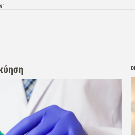
.gr
 κύηση
D